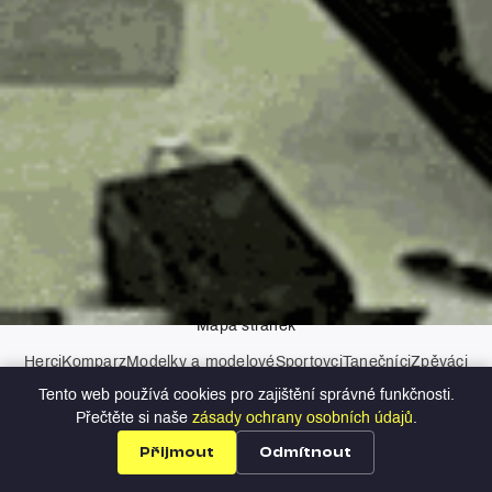
AI asistenti
Kontakt
Zásady ochrany osobních údajů
Mapa stránek
Herci
Komparz
Modelky a modelové
Sportovci
Tanečníci
Zpěváci
Moderátoři
Tento web používá cookies pro zajištění správné funkčnosti.
Copyright © 2026 Profilio
Přečtěte si naše
zásady ochrany osobních údajů
.
Přijmout
Odmítnout
Profily
Nabídky
Přihlášení
Registrace