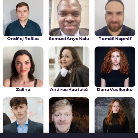
Ondřej Raška
Samuel Anya Kalu
Tomáš Kapráľ
Zalina
Andrea Kautzká
Dana Vasilenko