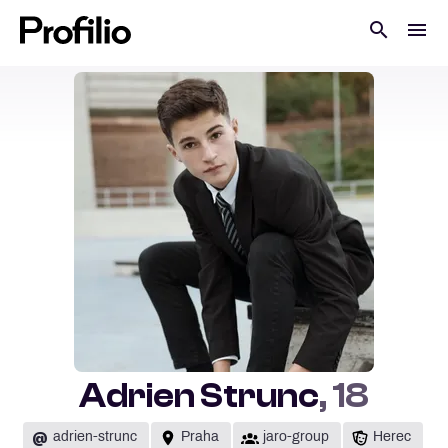
Adrien Strunc
, 18
@
adrien-strunc
Praha
jaro-group
Herec