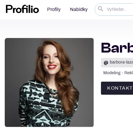
Profily
Nabídky
Bar
@
barbora-laz
Modeling - Rek
KONTAKT