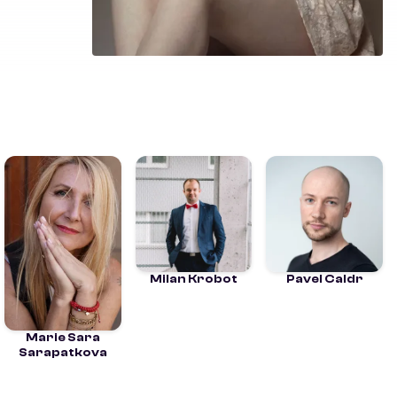
Milan Krobot
Pavel Caldr
Marie Sara
Sarapatkova