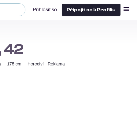
Připojit se k Profiliu
Přihlásit se
, 42
a
175 cm
Herectví - Reklama