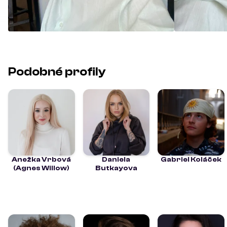
Podobné profily
Anežka Vrbová
Daniela
Gabriel Koláček
(Agnes Willow)
Butkayova