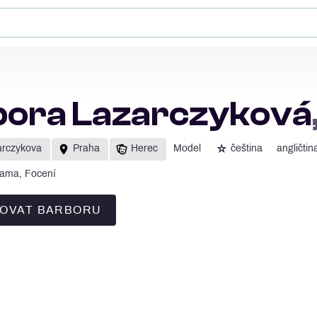
bora Lazarczyková
☆
arczykova
Praha
Herec
Model
čeština
angličtin
lama, Focení
OVAT BARBORU