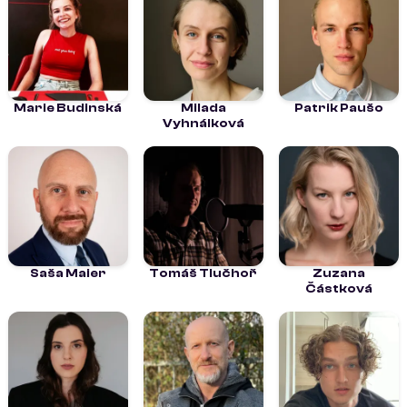
Marie Budinská
Milada
Patrik Paušo
Vyhnálková
Saša Maier
Tomáš Tlučhoř
Zuzana
Částková