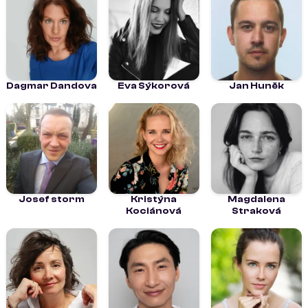
Dagmar Dandova
Eva Sýkorová
Jan Huněk
Josef storm
Kristýna
Magdalena
Kociánová
Straková