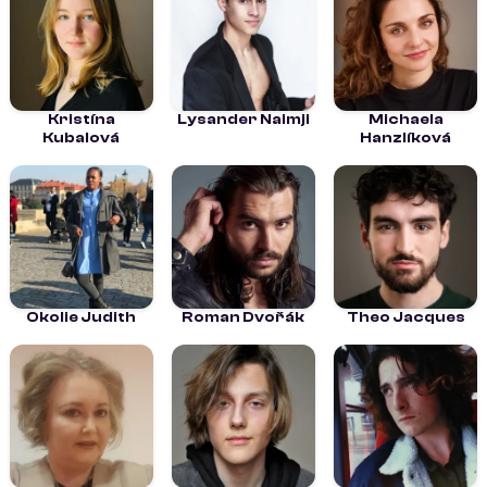
Kristína
Lysander Naimji
Michaela
Kubalová
Hanzlíková
Okolie Judith
Roman Dvořák
Theo Jacques