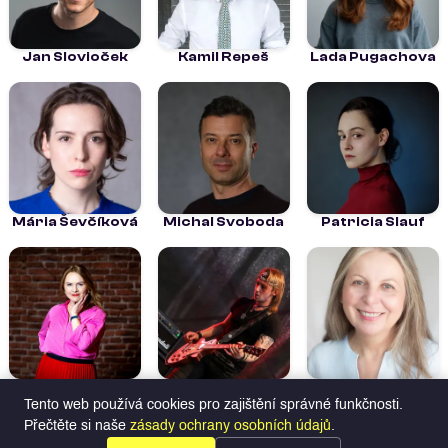
Jan Slovioček
Kamil Repeš
Lada Pugachova
Mária Ševčíková
Michal Svoboda
Patricia Slauf
Sára Iveta
Tomáš Mrština
Zdeňka
Selucká
Sajfertová
Tento web používá cookies pro zajištění správné funkčnosti.
Přečtěte si naše
zásady ochrany osobních údajů
.
Herci na Profilio
Hledat talenty
Všechny