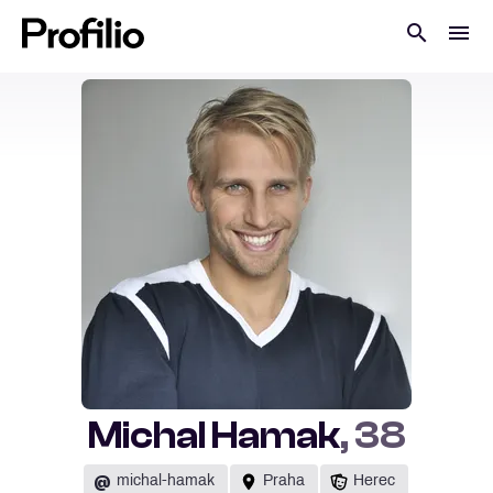
Michal Hamak
, 38
@
michal-hamak
Praha
Herec