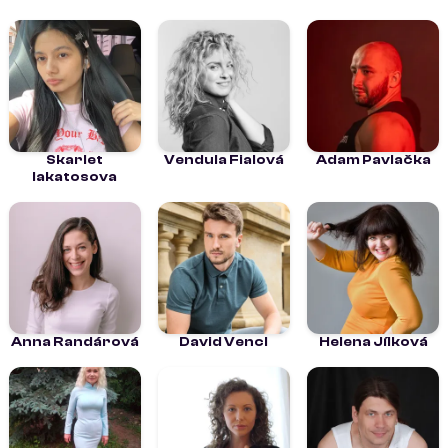
Skarlet
Vendula Fialová
Adam Pavlačka
lakatosova
Anna Randárová
David Vencl
Helena Jílková