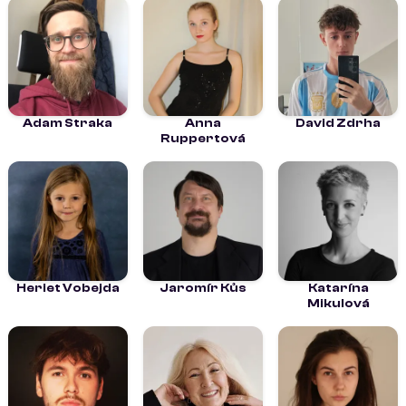
Adam Straka
Anna
David Zdrha
Ruppertová
Heriet Vobejda
Jaromír Kůs
Katarína
Mikulová