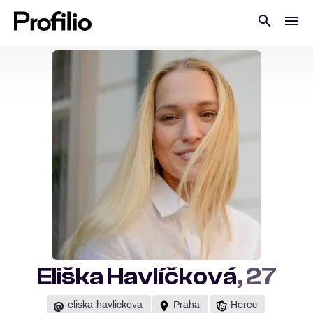
Eliška Havlíčková
, 27
@
eliska-havlickova
Praha
Herec