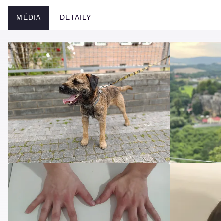
MÉDIA
DETAILY
Média