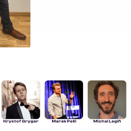
Krystof Grygar
Marek Pešl
Michal Legíň