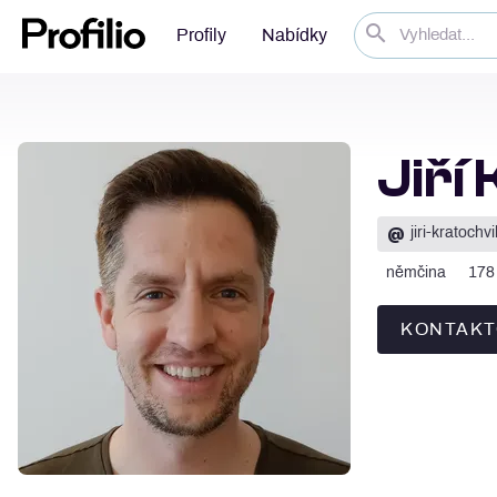
Profily
Nabídky
Jiří
@
jiri-kratochvi
němčina
178
KONTAKT