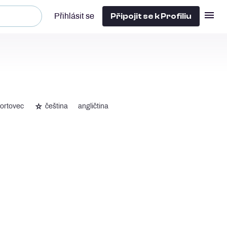
Připojit se k Profiliu
Přihlásit se
☆
ortovec
čeština
angličtina