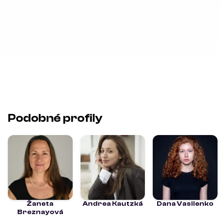
Podobné profily
Žaneta
Andrea Kautzká
Dana Vasilenko
Breznayová