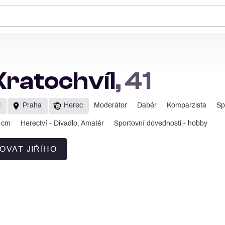
 Kratochvíl
, 41
l
Praha
Herec
Moderátor
Dabér
Komparzista
Sp
 cm
Herectví - Divadlo, Amatér
Sportovní dovednosti - hobby
OVAT JIŘÍHO