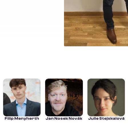
Filip Menyherth
Jan Nosek Novák
Julie Stejskalová