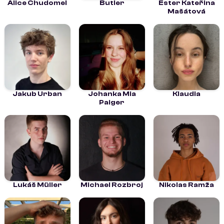
Alice Chudomel
Butler
Ester Kateřina
Mašátová
Jakub Urban
Johanka Mia
Klaudia
Paiger
Lukáš Müller
Michael Rozbroj
Nikolas Ramža