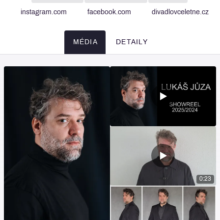
instagram.com
facebook.com
divadlovceletne.cz
MÉDIA
DETAILY
Média
0:23