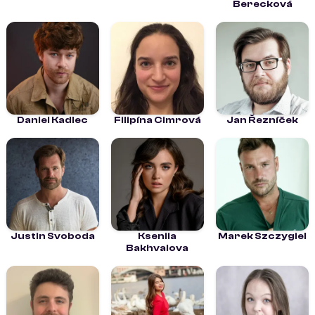
Berecková
Daniel Kadlec
Filipína Cimrová
Jan Řezníček
Justin Svoboda
Kseniia
Marek Szczygiel
Bakhvalova