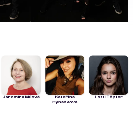
Jaromíra Mílová
Kateřina
Lotti Töpfer
Hybášková