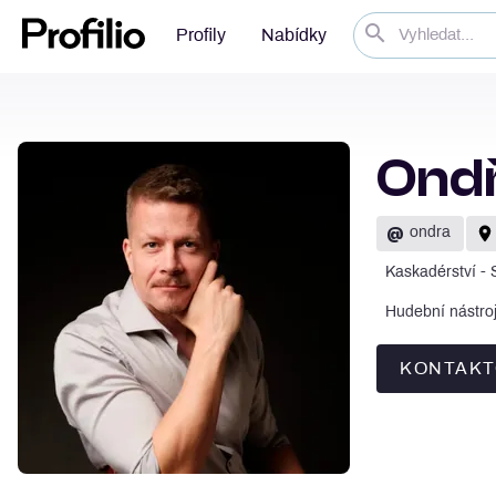
Profily
Nabídky
Ondř
@
ondra
Kaskadérství - 
Hudební nástroj 
KONTAKT