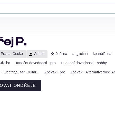
ej P.
☆
Praha, Česko
Admin
čeština
angličtina
španělština
Střelba
Taneční dovednosti - pro
Hudební dovednosti - hobby
- Electricguitar, Guitar...
Zpěvák - pro
Zpěvák - Alternativerock, A
OVAT ONDŘEJE