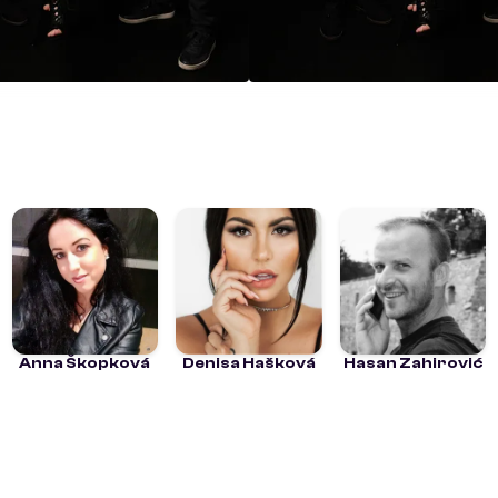
Anna Škopková
Denisa Hašková
Hasan Zahirović