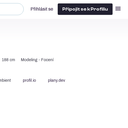
Připojit se k Profiliu
Přihlásit se
188 cm
Modeling - Focení
mbient
profil.io
plany.dev