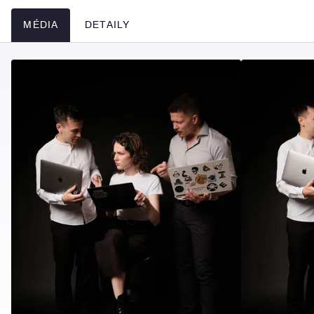
MÉDIA
DETAILY
Média