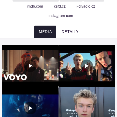
imdb.com
csfd.cz
i-divadlo.cz
instagram.com
MÉDIA
DETAILY
Média